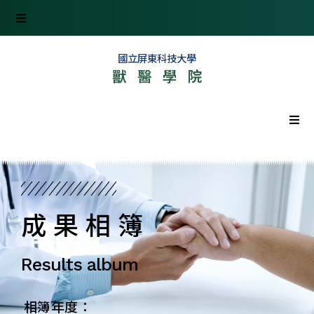
國立屏東科技大學
獸醫學院
首頁
最新消息
成果相簿
學院資訊
Results album
組織單位
相簿年度：
產學研究