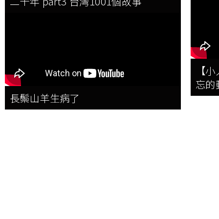
二十年 part3 台灣1001個故事
【小人
忘的
長鬃山羊生病了
快