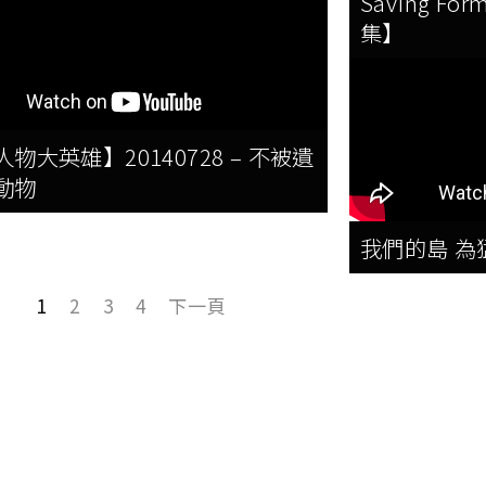
Saving For
集】
物大英雄】20140728 – 不被遺
動物
我們的島 為
1
2
3
4
下一頁
速連結
組織單位