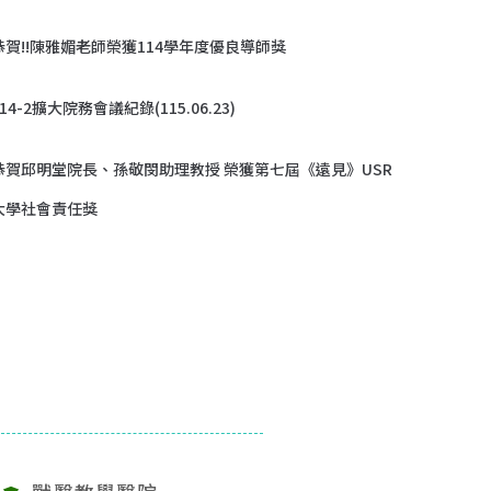
恭賀!!陳雅媚老師榮獲114學年度優良導師獎
114-2擴大院務會議紀錄(115.06.23)
恭賀邱明堂院長、孫敬閔助理教授 榮獲第七屆《遠見》USR
大學社會責任獎